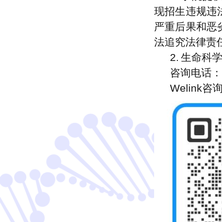
现招生违规违
严重后果和恶
法追究法律责
2.
生命科
咨询
电话：0
W
elink咨