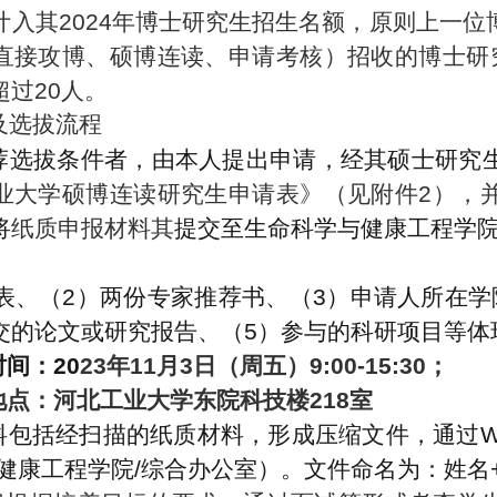
入其202
4
年博士研究生招生名额，原则上一位
直接攻博、硕博连读、申请考核）招收的博士研
超过
20
人。
及选拔流程
荐选拔条件者，由本人提出申请，经其硕士研究
业大学硕博连读研究生申请表》（见附件
2
），
将
纸质
申报材料
其
提交至生命科学与健康工程学
表、（2）两份专家推荐书、（3）申请人所在学
交的论文或研究报告、（5）参与的科研项目等体
间：20
2
3
年1
1
月
3
日（周
五
）9:00-1
5
:30；
地点：河北工业大学东院
科技楼218
室
料
包括
经扫描的纸质材料，
形成
压缩文件
，
通过
W
健康工程学院/综合办公室）
。文件命名为：姓名