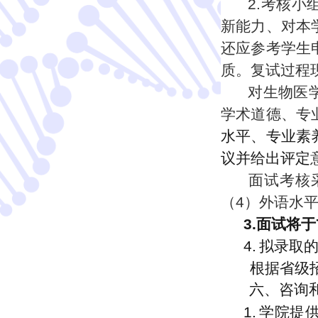
2.
考核小
新能力、对本
还应参考学生
质。复试过程
对生物医
学术道德、专
水平、专业素
议并给出评定
面试考核
（4）外语水
3
.
面试将于
4
.
拟录取
根据省级
六
、咨询
1.
学院提