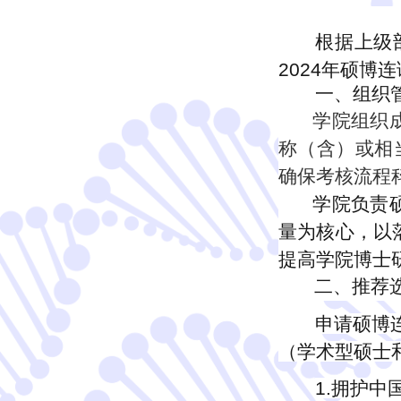
根据上级
202
4
年硕博连
一、组织
学院组织
称（含）或相
确保考核流程
学院
负责
量为核心，以
提高学院博士
二、推荐
申请硕博
（学术型硕士
1.拥护