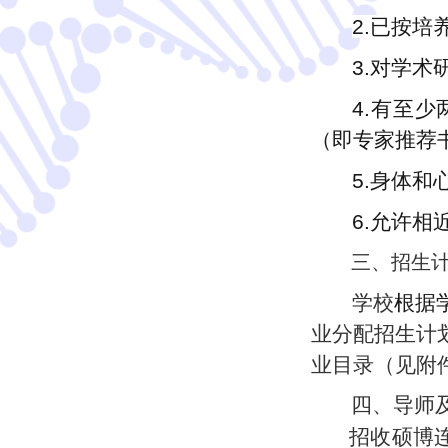
2.已按
3.对学
4.有至
（即专家推荐
5.身体
6.允许
三
、招生
学校
根据
业分配招生计
业目录（
见
附
四
、导师
招收硕博连