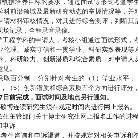
组根据培养目标的要求，通过面试等形式考查学
学科前沿领域及最新研究动态的掌握情况等，并
申请材料审核情况，对其进行综合测评，判断其
现场记录，全程录音录像。
学工程学科的申请人，考核小组通过面试形式，
业伦理、诚实守信和一贯学业、科研
实践表现等
养、科研能力、创新潜质和综合素质，对申
请人
意见。
采取百分制，分别针对考生的（1）学业水平，
平，（5）创新潜质和综合素质五个方面进行评分，
7日前完成，
面试时间
及
地点另行通知
。
的硕博连读研究生须在规定时间内进行网上报名。
招生主管部门关于博士研究生网上报名工作的进
和申诉
供考生咨询和申诉渠道，并按规定对相关申诉和