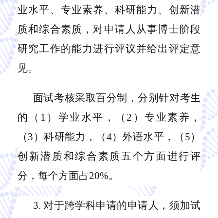
业水平、专业素养、科研能力、创新潜
质和综合素质，对申请人从事博士阶段
研究工作的能力进行评议并给出评定意
见。
面试考核采取百分制，分别
针对
考生
的
（
1
）
学业水平
，（
2
）
专业素养
，
（
3
）
科研能力
，（
4
）
外语水平，（
5）
创新潜质和综合素质
五个方面进行评
分
，
每个方面
占
20%
。
3.
对于跨学科申请的申请人，须加试