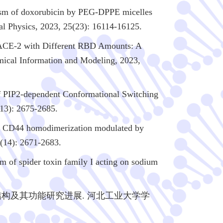
sm of doxorubicin by PEG-DPPE micelles
l Physics, 2023, 25(23): 16114-16125.
ACE-2 with Different RBD Amounts: A
ical Information and Modeling, 2023,
 PIP2-dependent Conformational Switching
13): 2675-2685.
 CD44 homodimerization modulated by
(14): 2671-2683.
f spider toxin family I acting on sodium
结构及其功能研究进展. 河北工业大学学