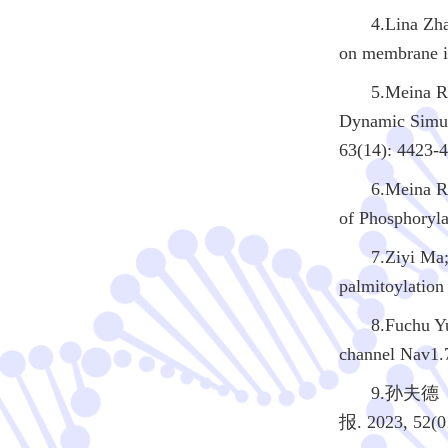
4.Lina Zh
on membrane i
5.Meina R
Dynamic Simul
63(14): 4423-
6.Meina R
of Phosphoryl
7.Ziyi Ma;
palmitoylation
8.Fuchu Y
channel Nav1.7
9.孙夫
报. 2023, 52(01