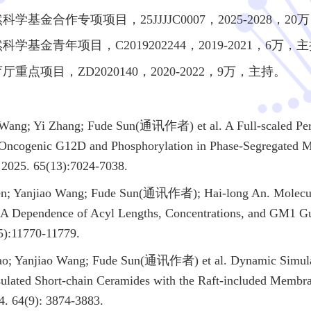
科学基金合作专项项目，25JJJJC0007，2025-2028，2
科学基金青年项目，C2019202244，2019-2021，6万，
厅重点项目，ZD2020140，2020-2022，9万，主持。
 Wang; Yi Zhang; Fude Sun(通讯作者) et al. A Full-scaled Per
Oncogenic G12D and Phosphorylation in Phase-Segregated M
 2025. 65(13):7024-7038.
n; Yanjiao Wang; Fude Sun(通讯作者); Hai-long An. Molecular
 A Dependence of Acyl Lengths, Concentrations, and GM1 Gui
5):11770-11779.
ao; Yanjiao Wang; Fude Sun(通讯作者) et al. Dynamic Simulat
ulated Short-chain Ceramides with the Raft-included Membra
4. 64(9): 3874-3883.