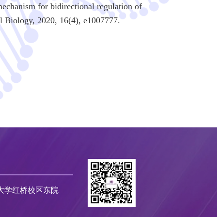
echanism for bidirectional regulation of
al Biology, 2020, 16(4), e1007777.
大学红桥校区东院