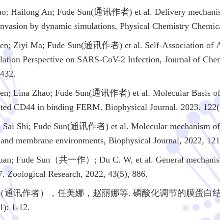
ao; Hailong An; Fude Sun(通讯作者) et al. Delivery mechani
nvasion by dynamic simulations, Physical Chemistry Chemica
en; Ziyi Ma; Fude Sun(通讯作者) et al. Self-Association of 
ation Perspective on SARS-CoV-2 Infection, Journal of Chem
4432.
en; Lina Zhao; Fude Sun(通讯作者) et al. Molecular Basis of
ated CD44 in binding FERM. Biophysical Journal. 2023. 122(
 Sai Shi; Fud
e Sun(通讯作者) et al. Molecular mechanism of
 and membrane environments, Biophysical Journal, 2022, 121
uan; Fude Sun（共一作）; Du C. W, et al. General mechanism o
. Zoological Research, 2022, 43(5), 886.
德（通讯作者），任美娜，赵丽娜等. 磷酸化调节的膜蛋白
): 1-12.